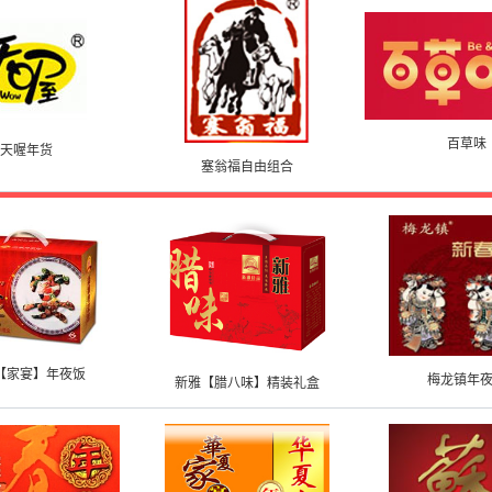
百草味
天喔年货
塞翁福自由组合
【家宴】年夜饭
梅龙镇年
新雅【腊八味】精装礼盒