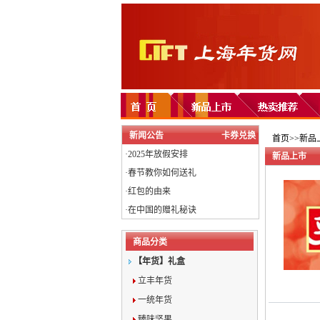
新闻公告
卡券兑换
首页>>新品
·
2025年放假安排
新品上市
·
春节教你如何送礼
·
红包的由来
·
在中国的赠礼秘诀
商品分类
【年货】礼盒
立丰年货
一统年货
臻味坚果