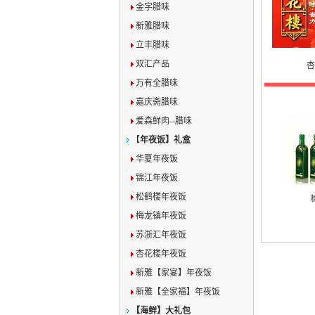
金字腊味
新雅腊味
立丰腊味
双汇产品
杏
万有全腊味
嘉庆斋腊味
爱森鲜肉--腊味
【
年夜饭】礼盒
华夏年夜饭
锦江年夜饭
松鹤楼年夜饭
梅龙镇年夜饭
苏浙汇年夜饭
杏花楼年夜饭
新雅【家宴】年夜饭
新雅【全家福】年夜饭
【海鲜】大礼包