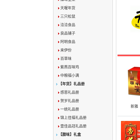
天喔年货
三只松鼠
洽洽食品
良品铺子
阿明食品
来伊份
百草味
紫燕百味鸡
中粮福小满
【年货】礼品册
感恩礼品册
贺岁礼品册
新雅
一统礼品册
锦上佳福礼品册
壹佳品冠礼品册
【腊味】礼盒