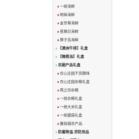
一统海鲜
明珠海鲜
金世尊海鲜
星期日海鲜
獐子岛海鲜
【澳洲牛排】礼盒
【橄榄油】礼盒
农副产品礼盒
农心庄园干货腊味
农心庄园杂粮礼盒
燕之坊杂粮
一统杂粮礼盒
一统大米礼盒
一统菌菇礼盒
塞翁福农产品
防暑降温-劳防用品