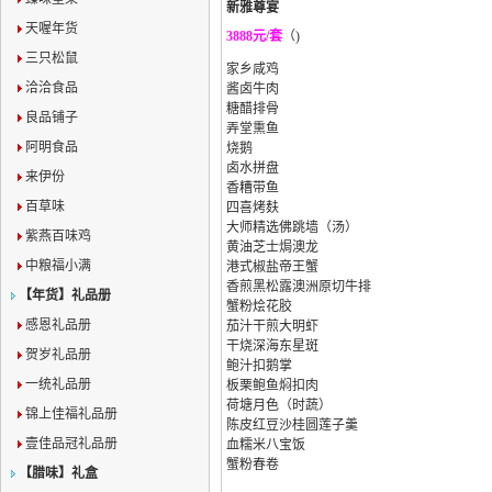
新雅尊宴
天喔年货
3888元/套
（)
三只松鼠
家乡咸鸡
洽洽食品
酱卤牛肉
糖醋排骨
良品铺子
弄堂熏鱼
阿明食品
烧鹅
卤水拼盘
来伊份
香糟带鱼
百草味
四喜烤麸
大师精选佛跳墙（汤）
紫燕百味鸡
黄油芝士焗澳龙
中粮福小满
港式椒盐帝王蟹
香煎黑松露澳洲原切牛排
【年货】礼品册
蟹粉烩花胶
感恩礼品册
茄汁干煎大明虾
干烧深海东星斑
贺岁礼品册
鲍汁扣鹅掌
一统礼品册
板栗鲍鱼焖扣肉
荷塘月色（时蔬）
锦上佳福礼品册
陈皮红豆沙桂圆莲子羹
壹佳品冠礼品册
血糯米八宝饭
蟹粉春卷
【腊味】礼盒