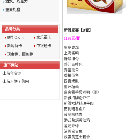
酒水、巧克力
坚果礼盒
品牌分类
新雅家宴【D套】
联华OK卡
家乐福卡
1198元/套
斯玛特卡
中银通卡
家乡咸鸡
上海酱鸭
现金券、面包券
糖醋排骨
鸡汁百叶包
旗下网站
弄堂熏鱼
·
上海年货网
香糟带鱼
四喜烤麸
·
上海月饼团购网
蜜汁糖藕
扁尖猪手煲老鸭（汤）
新雅招牌滑虾仁
新雅招牌蚝油牛肉
南乳糟香鱼片
菠萝咕咾肉
港式盐焗黄油鸡
灌汤虾球
清蒸富贵鱼
咸蛋黄芝士藕合