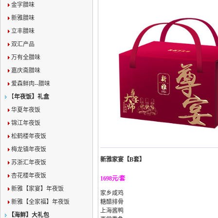
金字腊味
新雅腊味
立丰腊味
双汇产品
万有全腊味
嘉庆斋腊味
爱森鲜肉--腊味
【
年夜饭】礼盒
华夏年夜饭
锦江年夜饭
松鹤楼年夜饭
梅龙镇年夜饭
新雅家宴【B套】
苏浙汇年夜饭
杏花楼年夜饭
1698元/套
新雅【家宴】年夜饭
家乡咸鸡
新雅【全家福】年夜饭
糖醋排骨
上海酱鸭
【海鲜】大礼包