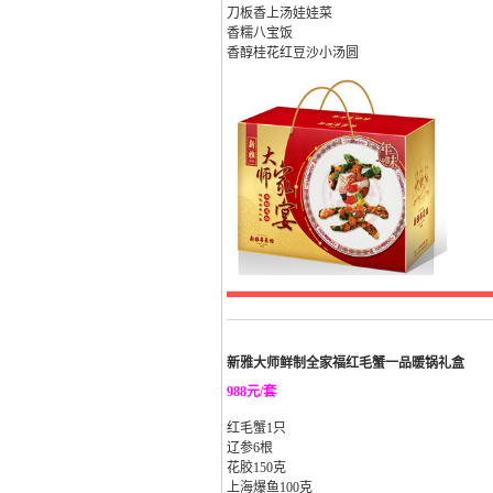
刀板香上汤娃娃菜
香糯八宝饭
香醇桂花红豆沙小汤圆
新雅大师鲜制全家福红毛蟹一品暖锅礼盒
988元/套
红毛蟹1只
辽参6根
花胶150克
上海爆鱼100克