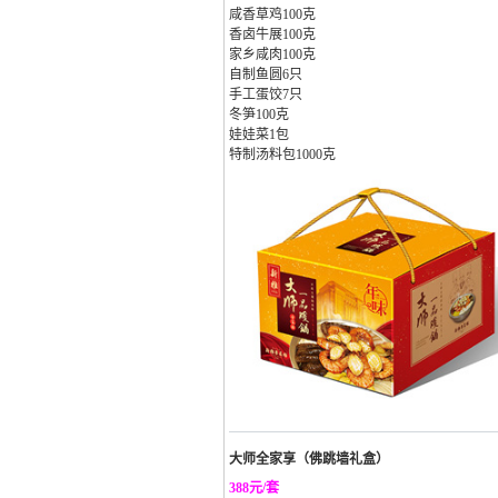
咸香草鸡100克
香卤牛展100克
家乡咸肉100克
自制鱼圆6只
手工蛋饺7只
冬笋100克
娃娃菜1包
特制汤料包1000克
大师全家享（佛跳墙礼盒）
388元/套