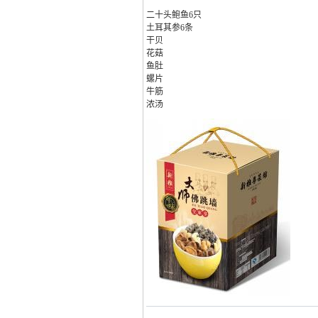
二十头鲍鱼6只
土耳其参6条
干贝
花菇
鱼肚
螺片
牛筋
浓汤