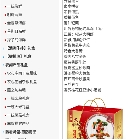
弄堂熏鱼
一统海鲜
卤水拼盘
凉拌海蜇
明珠海鲜
香糟带鱼
金世尊海鲜
蜜汁糖藕
川竹荪枸杞炖草鸡（汤）
星期日海鲜
正菜：椒盐大明虾
獐子岛海鲜
新雅招牌滑虾仁
黑椒菌菇牛肉粒
【澳洲牛排】礼盒
特色大香蹄
【橄榄油】礼盒
香卤八宝全鸭
椒盐香酥牛蛙
农副产品礼盒
照烧蜜豆松阪肉
农心庄园干货腊味
灌汤蟹粉大黄鱼
西芹百合炒腰果
农心庄园杂粮礼盒
三丝春卷
燕之坊杂粮
香醇桂花红豆沙小汤圆
一统杂粮礼盒
一统大米礼盒
一统菌菇礼盒
塞翁福农产品
防暑降温-劳防用品