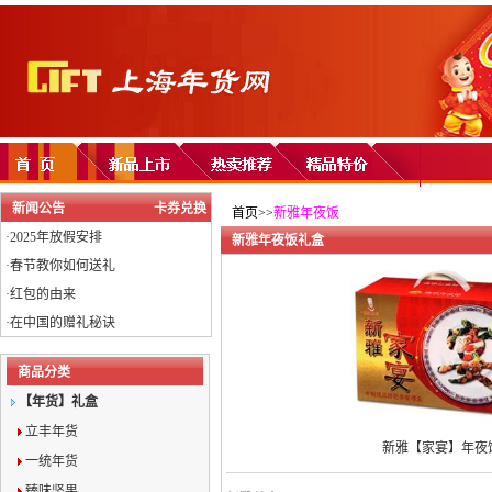
新闻公告
卡券兑换
首页>>
新雅年夜饭
·
2025年放假安排
新雅年夜饭礼盒
·
春节教你如何送礼
·
红包的由来
·
在中国的赠礼秘诀
商品分类
【年货】礼盒
立丰年货
新雅【家宴】年夜
一统年货
臻味坚果