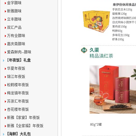
金字腊味
新雅腊味
立丰腊味
双汇产品
万有全腊味
嘉庆斋腊味
爱森鲜肉--腊味
【
年夜饭】礼盒
华夏年夜饭
锦江年夜饭
松鹤楼年夜饭
梅龙镇年夜饭
苏浙汇年夜饭
杏花楼年夜饭
新雅【家宴】年夜饭
新雅【全家福】年夜饭
【海鲜】大礼包