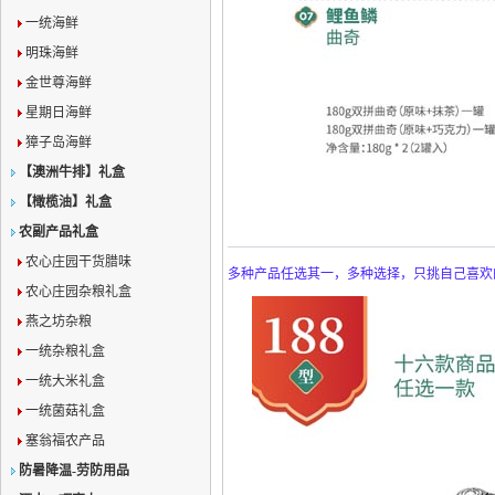
一统海鲜
明珠海鲜
金世尊海鲜
星期日海鲜
獐子岛海鲜
【澳洲牛排】礼盒
【橄榄油】礼盒
农副产品礼盒
农心庄园干货腊味
多种产品任选其一，多种选择，只挑自己喜欢
农心庄园杂粮礼盒
燕之坊杂粮
一统杂粮礼盒
一统大米礼盒
一统菌菇礼盒
塞翁福农产品
防暑降温-劳防用品