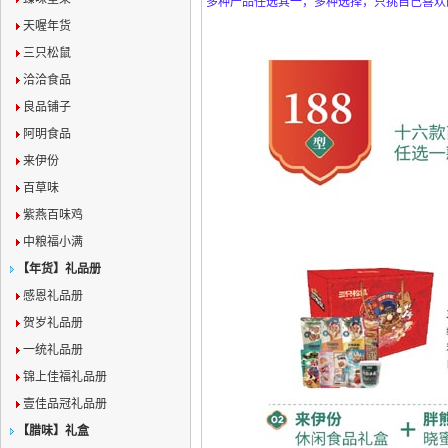
多种产品任选其一，多种选择，只挑自己喜欢
天喔年货
三只松鼠
洽洽食品
良品铺子
阿明食品
来伊份
百草味
紫燕百味鸡
中粮福小满
【年货】礼品册
感恩礼品册
贺岁礼品册
一统礼品册
锦上佳福礼品册
壹佳品冠礼品册
【腊味】礼盒