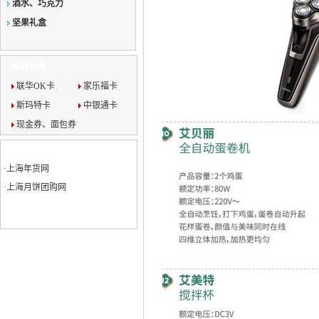
酒水、巧克力
坚果礼盒
品牌分类
联华OK卡
家乐福卡
斯玛特卡
中银通卡
现金券、面包券
旗下网站
·
上海年货网
·
上海月饼团购网