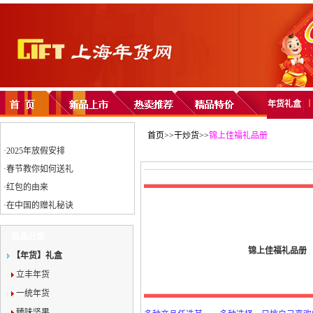
年货礼盒
新闻公告
卡券兑换
首页>>干炒货>>
锦上佳福礼品册
·
2025年放假安排
锦上佳福礼品册
·
春节教你如何送礼
·
红包的由来
·
在中国的赠礼秘诀
商品分类
锦上佳福礼品册
【年货】礼盒
立丰年货
一统年货
臻味坚果