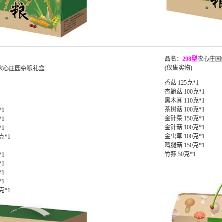
品名：
2
98型
农心庄园
(仅售实物)
农心庄园杂粮礼盒
香菇 125克*1
杏鲍菇 100克*1
黑木耳 110克*1
茶树菇 100克*1
*1
金针菜 150克*1
*1
金针菇 100克*1
*1
金虫草 100克*1
克*1
鸡腿菇 150克*1
竹荪 50克*1
*1
*1
*1
*1
克*1