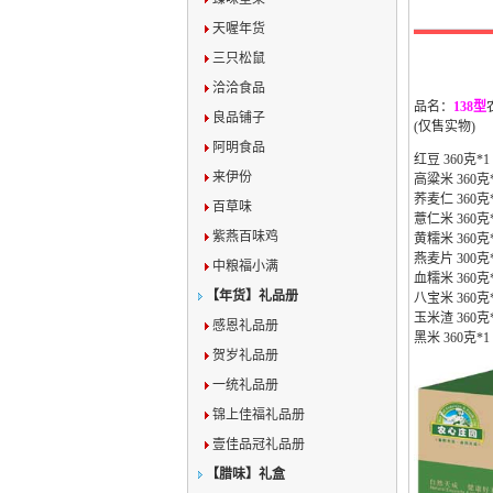
农心庄
天喔年货
三只松鼠
洽洽食品
品名：
138型
良品铺子
(仅售实物)
阿明食品
红豆 360克*1
来伊份
高粱米 360克
荞麦仁 360克
百草味
薏仁米 360克
紫燕百味鸡
黄糯米 360克
燕麦片 300克
中粮福小满
血糯米 360克
【年货】礼品册
八宝米 360克
玉米渣 360克
感恩礼品册
黑米 360克*1
贺岁礼品册
一统礼品册
锦上佳福礼品册
壹佳品冠礼品册
【腊味】礼盒