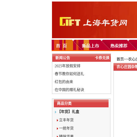
新闻公告
卡券兑换
首页>>农心
·
2025年放假安排
农心庄园杂
·
春节教你如何送礼
·
红包的由来
·
在中国的赠礼秘诀
商品分类
【年货】礼盒
立丰年货
一统年货
臻味坚果