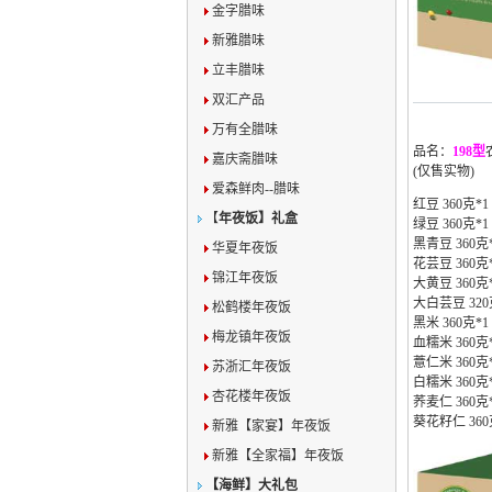
金字腊味
新雅腊味
立丰腊味
双汇产品
万有全腊味
品名：
198型
嘉庆斋腊味
(仅售实物)
爱森鲜肉--腊味
红豆 360克*1
【
年夜饭】礼盒
绿豆 360克*1
黑青豆 360克
华夏年夜饭
花芸豆 360克
锦江年夜饭
大黄豆 360克
大白芸豆 320
松鹤楼年夜饭
黑米 360克*1
梅龙镇年夜饭
血糯米 360克
薏仁米 360克
苏浙汇年夜饭
白糯米 360克
杏花楼年夜饭
荞麦仁 360克
葵花籽仁 360
新雅【家宴】年夜饭
新雅【全家福】年夜饭
【海鲜】大礼包