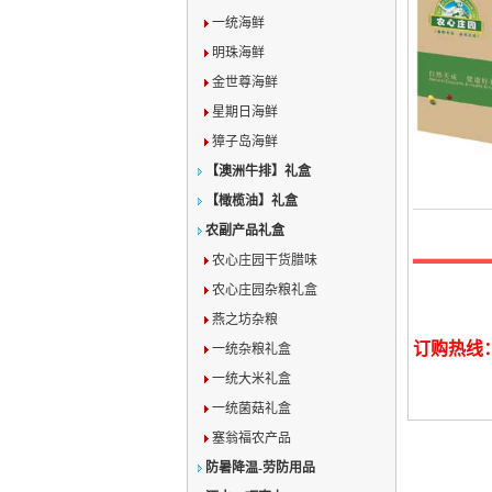
一统海鲜
明珠海鲜
金世尊海鲜
星期日海鲜
獐子岛海鲜
【澳洲牛排】礼盒
【橄榄油】礼盒
农副产品礼盒
农心庄园干货腊味
农心庄园杂粮礼盒
燕之坊杂粮
订购热线：02
一统杂粮礼盒
一统大米礼盒
一统菌菇礼盒
塞翁福农产品
防暑降温-劳防用品