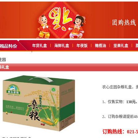
年货礼盒
海鲜礼盒
年夜饭
橄榄油
坚果礼盒
庄园
粮礼盒
农心庄园杂粮礼盒，
1、仅售实物：
138元
2、订购杂粮请提前48
订购热线：021-51