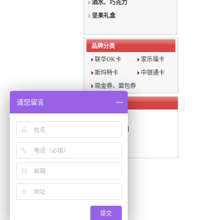
酒水、巧克力
坚果礼盒
品牌分类
联华OK卡
家乐福卡
斯玛特卡
中银通卡
现金券、面包券
请您留言
旗下网站
·
上海年货网
·
上海月饼团购网
提交