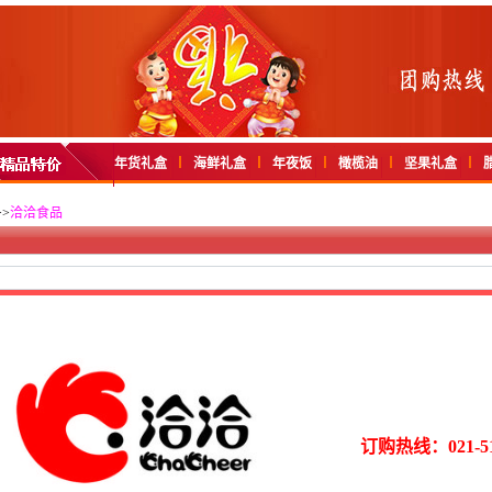
年货礼盒
海鲜礼盒
年夜饭
橄榄油
坚果礼盒
>
洽洽食品
订购热线：021-51