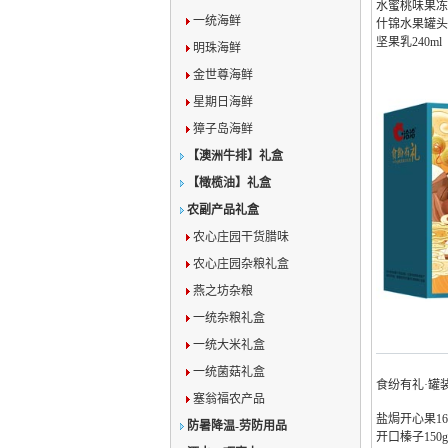
水蜜桃味果冻1
一统海鲜
什锦水果罐头3
坚果乳240ml
明珠海鲜
金世尊海鲜
星期日海鲜
獐子岛海鲜
【澳洲牛排】礼盒
【橄榄油】礼盒
农副产品礼盒
农心庄园干货腊味
农心庄园杂粮礼盒
燕之坊杂粮
一统杂粮礼盒
一统大米礼盒
一统菌菇礼盒
食纷有礼·罐
塞翁福农产品
盐焗开心果16
防暑降温-劳防用品
开口榛子150g