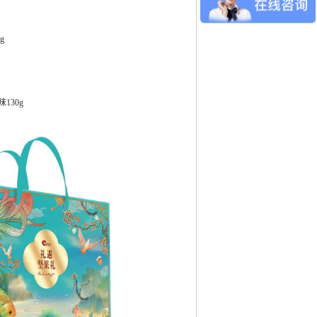
g
130g