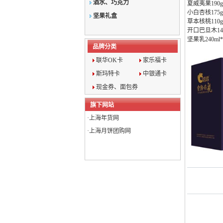
酒水、巧克力
夏威夷果190g
小白杏核175g
坚果礼盒
草本核桃110g
开口巴旦木14
坚果乳240ml*
品牌分类
联华OK卡
家乐福卡
斯玛特卡
中银通卡
现金券、面包券
旗下网站
·
上海年货网
·
上海月饼团购网