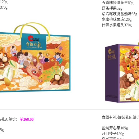
20g
五香味怪味花生60g
70g
虾条拌果52g
洽洽喀吱脆番茄味35g
水蜜桃味果冻120g
什锦水果罐头370g
食纷有礼·罐装礼B 单
装礼A 单价：
￥268.00
盐焗开心果165g
5g
开口榛子150g