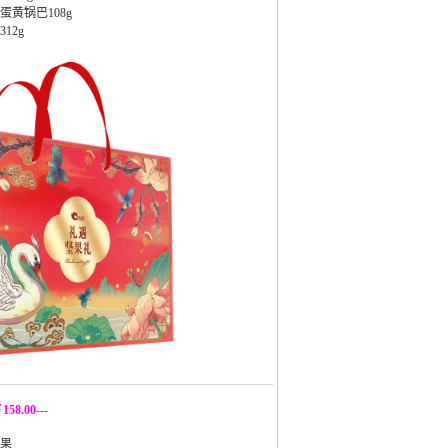
黄锅巴108g
12g
158.00---
夷果