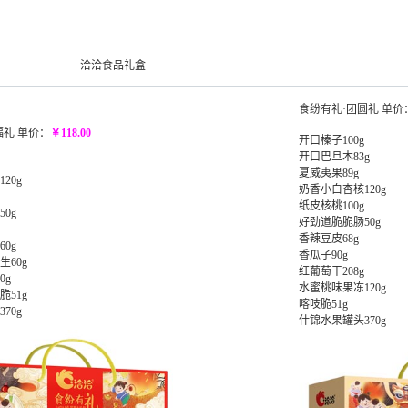
洽洽食品礼盒
食纷有礼·团圆礼 单价
福礼 单价：
￥118.00
开口榛子100g
开口巴旦木83g
夏威夷果89g
20g
奶香小白杏核120g
纸皮核桃100g
0g
好劲道脆脆肠50g
香辣豆皮68g
0g
香瓜子90g
60g
红葡萄干208g
0g
水蜜桃味果冻120g
51g
喀吱脆51g
70g
什锦水果罐头370g