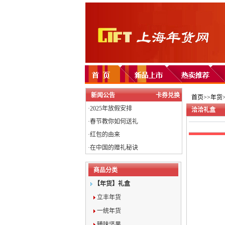
新闻公告
卡券兑换
首页>>年货>
·
2025年放假安排
洽洽礼盒
·
春节教你如何送礼
·
红包的由来
·
在中国的赠礼秘诀
商品分类
【年货】礼盒
立丰年货
一统年货
臻味坚果