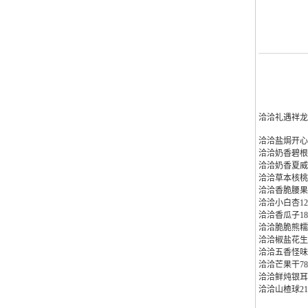
洽洽礼遇祥龙
洽洽盐焗开心果
洽洽奶香碧根果
洽洽奶香夏威夷
洽洽草本核桃1
洽洽香脆腰果1
洽洽小白杏12
洽洽香瓜子18
洽洽脆脆熊糯
洽洽椒盐花生8
洽洽五香怪味花
洽洽芒果干78
洽洽鲜炖银耳3
洽洽山楂球21