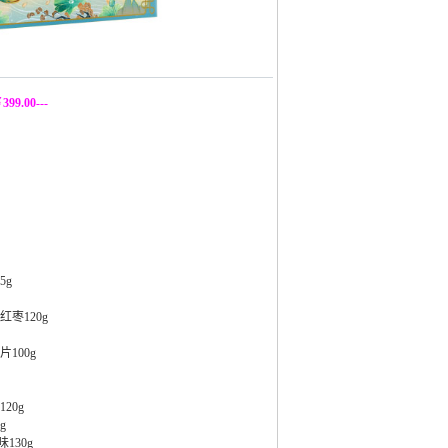
399.00---
5g
枣120g
100g
20g
g
130g