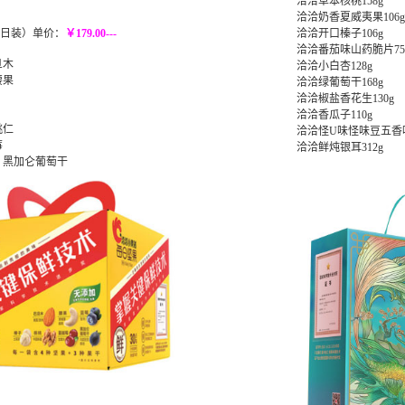
洽洽草本核桃158g
洽洽奶香夏威夷果106g
0日装）单价：
￥179.00---
洽洽开口榛子106g
洽洽番茄味山药脆片75
旦木
洽洽小白杏128g
腰果
洽洽绿葡萄干168g
洽洽椒盐香花生130g
洽洽香瓜子110g
桃仁
洽洽怪U味怪味豆五香味
莓
洽洽鲜炖银耳312g
 黑加仑葡萄干