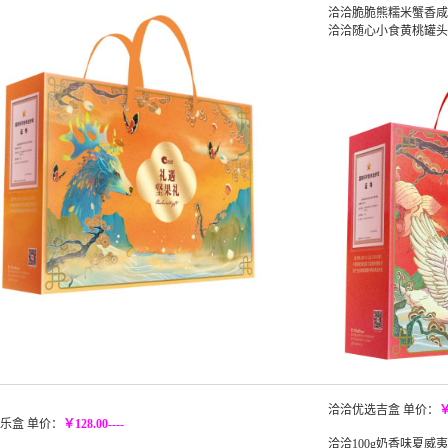
洽洽脆脆熊糯米蟹香咸蛋
洽洽随心小食黄桃罐头3
洽洽优选吉盒 单价：
￥
乐盒 单价：
￥128.00----
洽洽100g奶香味夏威