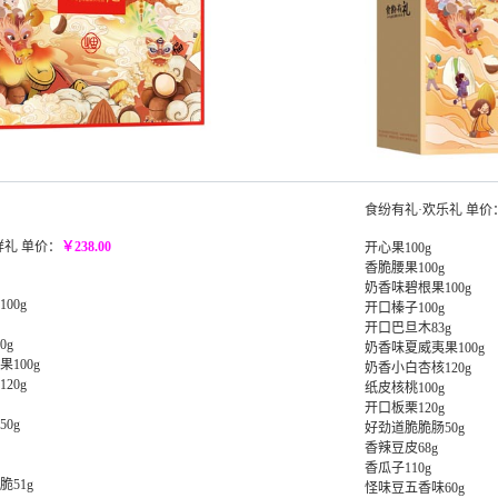
食纷有礼·欢乐礼 单价
祥礼 单价：
￥238.00
开心果100g
香脆腰果100g
奶香味碧根果100g
00g
开口榛子100g
开口巴旦木83g
0g
奶香味夏威夷果100g
100g
奶香小白杏核120g
20g
纸皮核桃100g
开口板栗120g
0g
好劲道脆脆肠50g
香辣豆皮68g
香瓜子110g
51g
怪味豆五香味60g