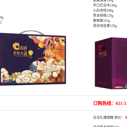
夏威夷果190g
开口巴旦木140g
小白杏核200g
草本核桃120g
0g
碧根果165g
2
混合纯坚果150g
订购热线：021-51
洽洽礼遇锦鲤 单价：
￥