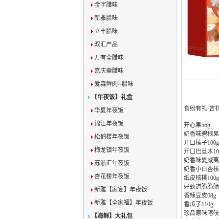
金字腊味
新雅腊味
立丰腊味
双汇产品
万有全腊味
嘉庆斋腊味
爱森鲜肉--腊味
【
年夜饭】礼盒
食纷有礼·吉
华夏年夜饭
锦江年夜饭
开心果56g
奶香味碧根果1
松鹤楼年夜饭
开口榛子100g
梅龙镇年夜饭
开口巴旦木10
奶香味夏威夷果
苏浙汇年夜饭
奶香小白杏核1
杏花楼年夜饭
纸皮核桃100g
好劲道脆脆肠5
新雅【家宴】年夜饭
香辣豆皮68g
新雅【全家福】年夜饭
香瓜子110g
珍品原味喀吱脆
【海鲜】大礼包