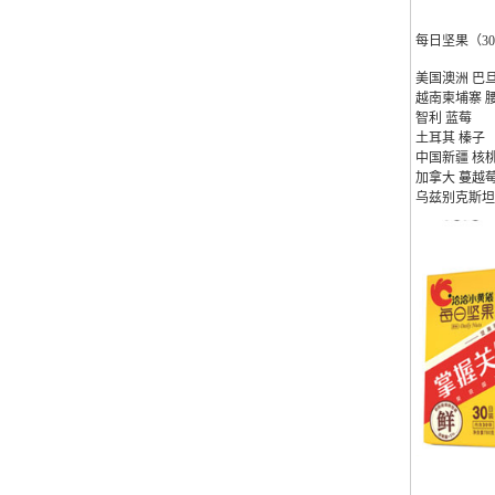
每日坚果（3
美国澳洲 巴
越南柬埔寨 
智利 蓝莓
土耳其 榛子
中国新疆 核
加拿大 蔓越
乌兹别克斯坦