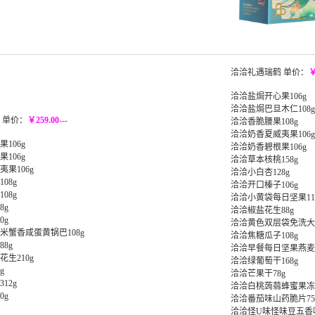
洽洽礼遇瑞鹤 单价：
￥
洽洽盐焗开心果106g
洽洽盐焗巴旦木仁108g
 单价：
￥259.00---
洽洽香脆腰果108g
洽洽奶香夏威夷果106g
106g
洽洽奶香碧根果106g
106g
洽洽草本核桃158g
果106g
洽洽小白杏128g
08g
洽洽开口榛子106g
08g
洽洽小黄袋每日坚果11
8g
洽洽椒盐花生88g
0g
洽洽黄色双层袋免洗大红
米蟹香咸蛋黄锅巴108g
洽洽焦糖瓜子108g
8g
洽洽早餐每日坚果燕麦片
生210g
洽洽绿葡萄干168g
g
洽洽芒果干78g
12g
洽洽白桃蒟蒻蜂蜜果冻1
0g
洽洽番茄味山药脆片75
洽洽怪U味怪味豆五香味