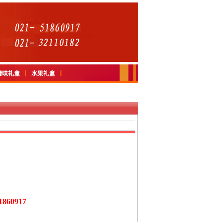
腊味礼盒
水果礼盒
860917