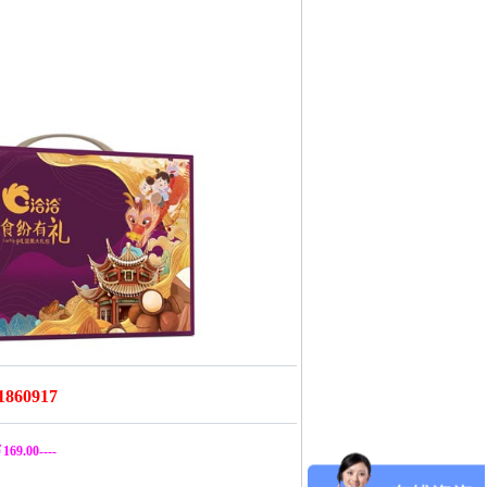
860917
169.00----