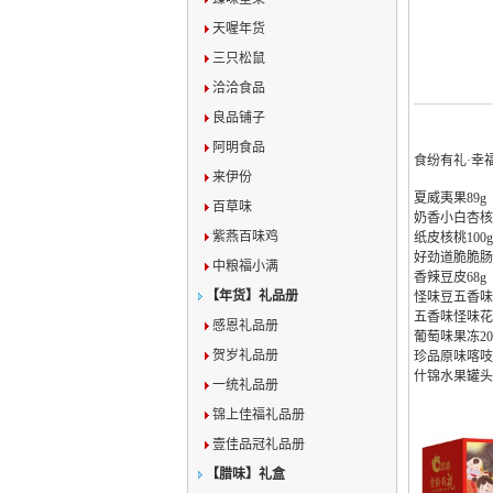
天喔年货
三只松鼠
洽洽食品
良品铺子
阿明食品
食纷有礼·幸
来伊份
夏威夷果89g
百草味
奶香小白杏核1
紫燕百味鸡
纸皮核桃100g
好劲道脆脆肠5
中粮福小满
香辣豆皮68g
【年货】礼品册
怪味豆五香味6
五香味怪味花生
感恩礼品册
葡萄味果冻20
贺岁礼品册
珍品原味喀吱脆
什锦水果罐头3
一统礼品册
锦上佳福礼品册
壹佳品冠礼品册
【腊味】礼盒